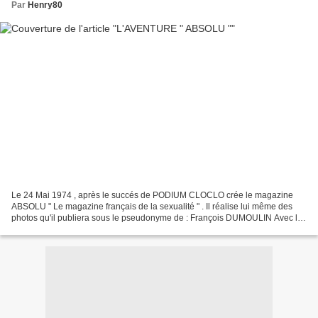
Par
Henry80
Le 24 Mai 1974 , après le succés de PODIUM CLOCLO crée le magazine
ABSOLU " Le magazine français de la sexualité " . Il réalise lui même des
photos qu'il publiera sous le pseudonyme de : François DUMOULIN Avec le
succés , les ennuis commencent : censure...