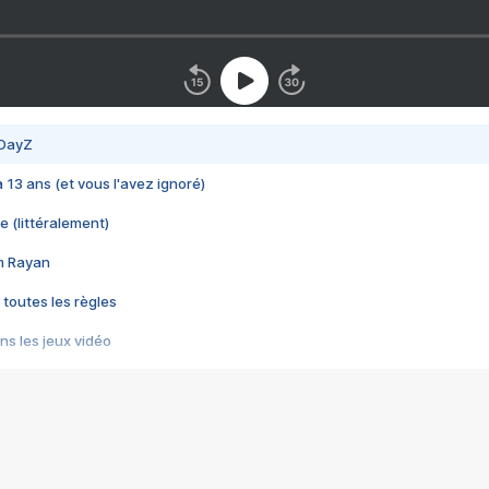
 DayZ
 a 13 ans (et vous l'avez ignoré)
e (littéralement)
im Rayan
 toutes les règles
s les jeux vidéo
us choquant de Rockstar ? - Le scandale BULLY
e plus moche de Steam
du RÊVE tourne au CAUCHEMAR