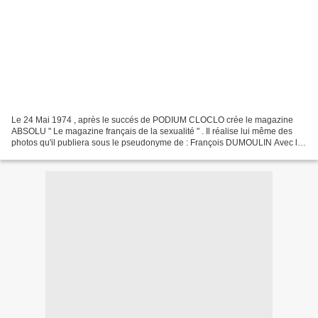
Le 24 Mai 1974 , après le succés de PODIUM CLOCLO crée le magazine
ABSOLU " Le magazine français de la sexualité " . Il réalise lui même des
photos qu'il publiera sous le pseudonyme de : François DUMOULIN Avec le
succés , les ennuis commencent : censure...