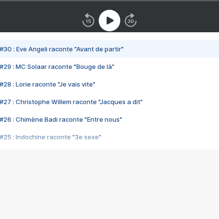
#30 : Eve Angeli raconte "Avant de partir"
#29 : MC Solaar raconte "Bouge de là"
28 : Lorie raconte "Je vais vite"
#27 : Christophe Willem raconte "Jacques a dit"
#26 : Chimène Badi raconte "Entre nous"
#25 : Indochine raconte "3e sexe"
#24 : Zaho raconte "C'est chelou"
#23 : Patrick Bruel raconte "Au café des délices"
#22 : Kyo raconte "Le chemin"
#21 : Nolwenn Leroy raconte "Cassé"