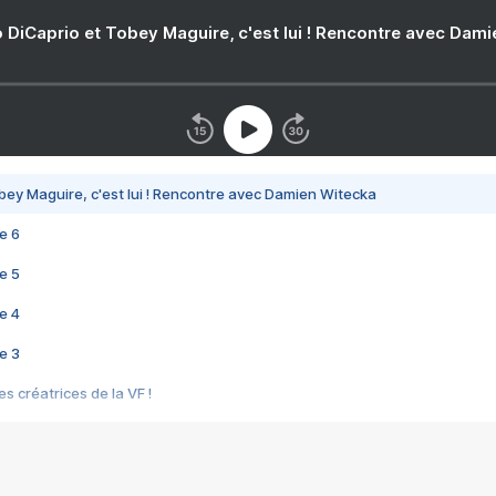
 DiCaprio et Tobey Maguire, c'est lui ! Rencontre avec Dam
bey Maguire, c'est lui ! Rencontre avec Damien Witecka
e 6
e 5
e 4
e 3
s créatrices de la VF !
e 2
e 1