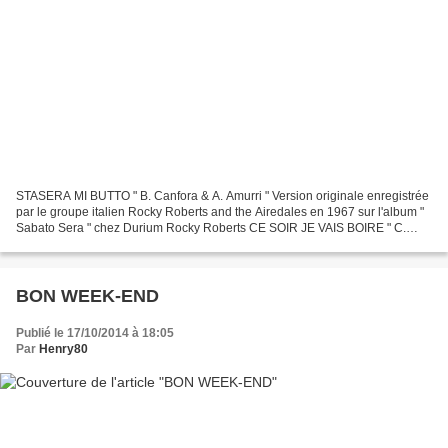
STASERA MI BUTTO " B. Canfora & A. Amurri " Version originale enregistrée
par le groupe italien Rocky Roberts and the Airedales en 1967 sur l'album "
Sabato Sera " chez Durium Rocky Roberts CE SOIR JE VAIS BOIRE " C.
François & G. Thibaut " 7e 33 Tours...
BON WEEK-END
Publié le 17/10/2014 à 18:05
Par
Henry80