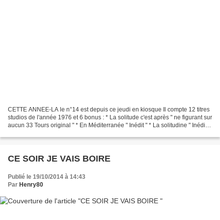
CETTE ANNEE-LA le n°14 est depuis ce jeudi en kiosque Il compte 12 titres
studios de l'année 1976 et 6 bonus : * La solitude c'est après " ne figurant sur
aucun 33 Tours original " * En Méditerranée " Inédit " * La solitudine " Inédit
en CD " * Quell'...
CE SOIR JE VAIS BOIRE
Publié le 19/10/2014 à 14:43
Par
Henry80