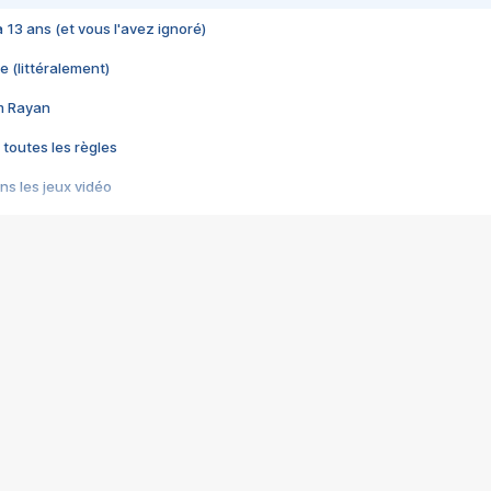
 a 13 ans (et vous l'avez ignoré)
e (littéralement)
im Rayan
 toutes les règles
s les jeux vidéo
us choquant de Rockstar ? - Le scandale BULLY
e plus moche de Steam
du RÊVE tourne au CAUCHEMAR
pendant 8 heures
it… à tort
umiliés par un jeu vidéo
ire - Final Fantasy 8