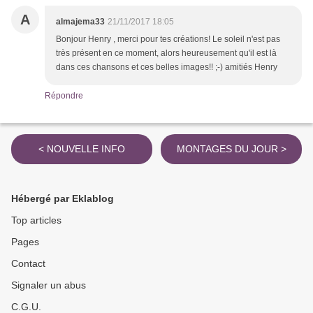
A
almajema33
21/11/2017 18:05
Bonjour Henry , merci pour tes créations! Le soleil n'est pas
très présent en ce moment, alors heureusement qu'il est là
dans ces chansons et ces belles images!! ;-) amitiés Henry
Répondre
< NOUVELLE INFO
MONTAGES DU JOUR >
Hébergé par Eklablog
Top articles
Pages
Contact
Signaler un abus
C.G.U.