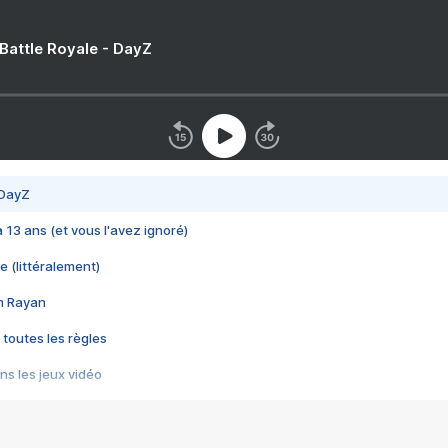
 Battle Royale - DayZ
 DayZ
 a 13 ans (et vous l'avez ignoré)
e (littéralement)
im Rayan
 toutes les règles
s les jeux vidéo
us choquant de Rockstar ? - Le scandale BULLY
e plus moche de Steam