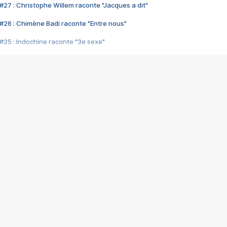
#27 : Christophe Willem raconte "Jacques a dit"
#26 : Chimène Badi raconte "Entre nous"
#25 : Indochine raconte "3e sexe"
#24 : Zaho raconte "C'est chelou"
#23 : Patrick Bruel raconte "Au café des délices"
#22 : Kyo raconte "Le chemin"
#21 : Nolwenn Leroy raconte "Cassé"
#20 : Patrick Hernandez raconte "Born to be alive"
#19 : Lorie raconte "Près de moi"
#18 : Michael Jones raconte "A nos actes manqués" (avec Jean-Jacque
#17 : Khaled raconte "Aïcha"
#16 : Corneille raconte "Parce qu'on vient de loin"
#15 : Indochine raconte "L'aventurier"