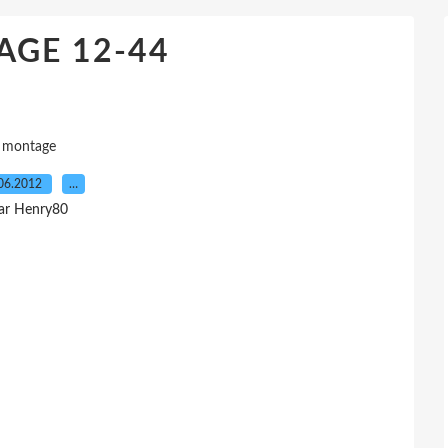
GE 12-44
montage
06.2012
…
ar Henry80