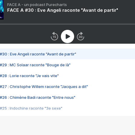
FACE A - un podcast Purecharts
FACE A #30 : Eve Angeli raconte "Avant de partir"
#30 : Eve Angeli raconte "Avant de partir"
#29 : MC Solaar raconte "Bouge de là"
28 : Lorie raconte "Je vais vite"
#27 : Christophe Willem raconte "Jacques a dit"
#26 : Chimène Badi raconte "Entre nous"
#25 : Indochine raconte "3e sexe"
#24 : Zaho raconte "C'est chelou"
#23 : Patrick Bruel raconte "Au café des délices"