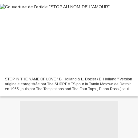
STOP IN THE NAME OF LOVE " B. Holland & L. Dozier / E. Holland " Version
originale enregistrée par The SUPREMES pour la Tamla Motown de Detroit
en 1965 , puis par The Temptations and The Four Tops , Diana Ross ( seule ,
ou avec les Supremes ) ensuite...