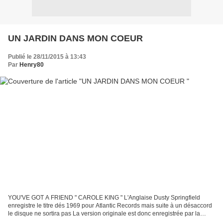
UN JARDIN DANS MON COEUR
Publié le 28/11/2015 à 13:43
Par
Henry80
YOU'VE GOT A FRIEND " CAROLE KING " L'Anglaise Dusty Springfield
enregistre le titre dés 1969 pour Atlantic Records mais suite à un désaccord
le disque ne sortira pas La version originale est donc enregistrée par la
créatrice Carole KING en Février 1971...