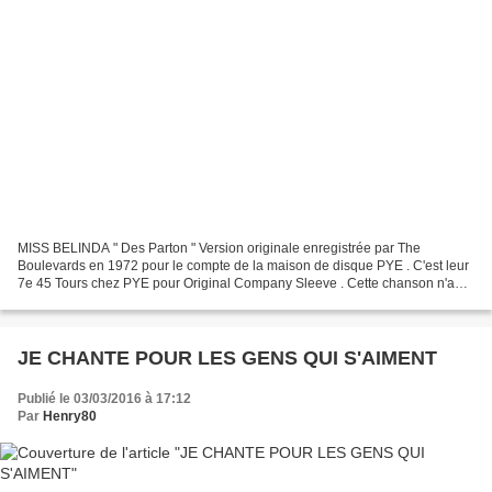
MISS BELINDA " Des Parton " Version originale enregistrée par The
Boulevards en 1972 pour le compte de la maison de disque PYE . C'est leur
7e 45 Tours chez PYE pour Original Company Sleeve . Cette chanson n'a
jamais été un " hit " outre-Atlantique ou...
JE CHANTE POUR LES GENS QUI S'AIMENT
Publié le 03/03/2016 à 17:12
Par
Henry80