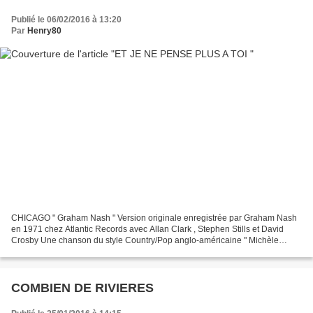
Publié le 06/02/2016 à 13:20
Par
Henry80
CHICAGO " Graham Nash " Version originale enregistrée par Graham Nash
en 1971 chez Atlantic Records avec Allan Clark , Stephen Stills et David
Crosby Une chanson du style Country/Pop anglo-américaine " Michèle
VENDÔME " 15e 33 Tours Flèche 6442.003 de...
COMBIEN DE RIVIERES