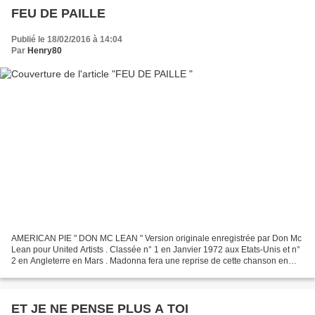
FEU DE PAILLE
Publié le 18/02/2016 à 14:04
Par
Henry80
AMERICAN PIE " DON MC LEAN " Version originale enregistrée par Don Mc
Lean pour United Artists . Classée n° 1 en Janvier 1972 aux Etats-Unis et n°
2 en Angleterre en Mars . Madonna fera une reprise de cette chanson en
2001. DON MC LEAN " Eddy Marnay "...
ET JE NE PENSE PLUS A TOI