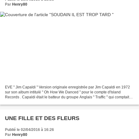
Par
Henry80
EVE " Jim Capaldi " Version originale enregistrée par Jim Capaldi en 1972
sur son album intitulé " Oh How We Danced " pour le compte d'Island
Records . Capaldi était le batteur du groupe Anglais " Traffic " qui comptait
Dave Mason et l'ancien leader du...
UNE FILLE ET DES FLEURS
Publié le 02/04/2016 à 16:26
Par
Henry80