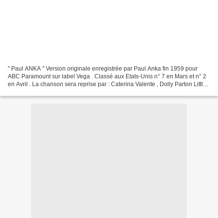
" Paul ANKA " Version originale enregistrée par Paul Anka fin 1959 pour
ABC Paramount sur label Vega . Classé aux Etats-Unis n° 7 en Mars et n° 2
en Avril . La chanson sera reprise par : Caterina Valente , Dolly Parton Little
Jimmy , Lil Bow Wow And Jagged...