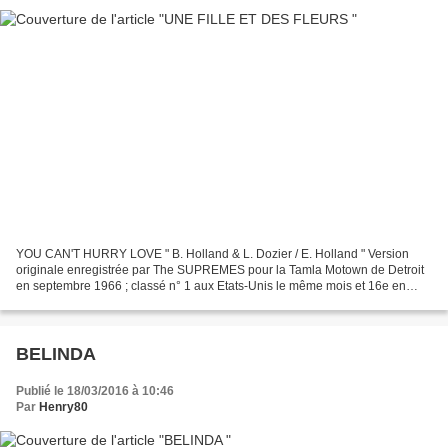
YOU CAN'T HURRY LOVE " B. Holland & L. Dozier / E. Holland " Version
originale enregistrée par The SUPREMES pour la Tamla Motown de Detroit
en septembre 1966 ; classé n° 1 aux Etats-Unis le même mois et 16e en
Angleterre puis n° 5 en octobre . La chanson...
BELINDA
Publié le 18/03/2016 à 10:46
Par
Henry80