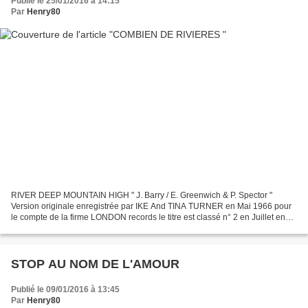
Publié le 25/01/2016 à 14:15
Par
Henry80
RIVER DEEP MOUNTAIN HIGH " J. Barry / E. Greenwich & P. Spector "
Version originale enregistrée par IKE And TINA TURNER en Mai 1966 pour
le compte de la firme LONDON records le titre est classé n° 2 en Juillet en
Angleterre . Puis pour le compte d' A&M...
STOP AU NOM DE L'AMOUR
Publié le 09/01/2016 à 13:45
Par
Henry80