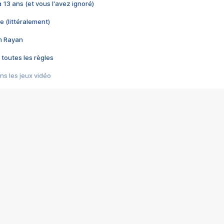
 a 13 ans (et vous l'avez ignoré)
e (littéralement)
im Rayan
 toutes les règles
s les jeux vidéo
us choquant de Rockstar ? - Le scandale BULLY
e plus moche de Steam
du RÊVE tourne au CAUCHEMAR
pendant 8 heures
it… à tort
umiliés par un jeu vidéo
ire - Final Fantasy 8
ti un empire - Age of Empires