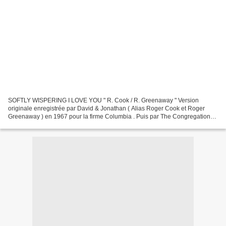
SOFTLY WISPERING I LOVE YOU " R. Cook / R. Greenaway " Version
originale enregistrée par David & Jonathan ( Alias Roger Cook et Roger
Greenaway ) en 1967 pour la firme Columbia . Puis par The Congregation
en octobre 1971 pour Columbia également en Angleterre...