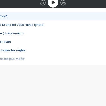
 DayZ
 a 13 ans (et vous l'avez ignoré)
e (littéralement)
im Rayan
 toutes les règles
s les jeux vidéo
us choquant de Rockstar ? - Le scandale BULLY
e plus moche de Steam
du RÊVE tourne au CAUCHEMAR
pendant 8 heures
it… à tort