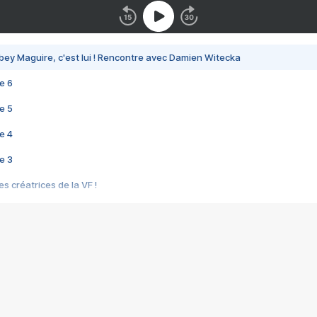
bey Maguire, c'est lui ! Rencontre avec Damien Witecka
e 6
e 5
e 4
e 3
s créatrices de la VF !
e 2
e 1
e Mektoub My Love arrive enfin ! Rencontre avec Shaïn Boumedine et Sal
i : après Toni en famille
elle réalise le bouleversant Dites lui que je l'aime